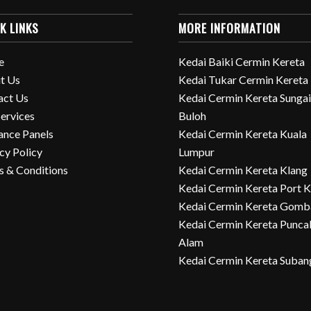
K LINKS
MORE INFORMATION
e
Kedai Baiki Cermin Kereta
t Us
Kedai Tukar Cermin Kereta
act Us
Kedai Cermin Kereta Sunga
ervices
Buloh
ance Panels
Kedai Cermin Kereta Kuala
cy Policy
Lumpur
s & Conditions
Kedai Cermin Kereta Klang
Kedai Cermin Kereta Port K
Kedai Cermin Kereta Gom
Kedai Cermin Kereta Punca
Alam
Kedai Cermin Kereta Suban