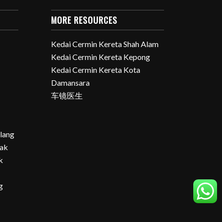
MORE RESOURCES
Kedai Cermin Kereta Shah Alam
Kedai Cermin Kereta Kepong
i
Kedai Cermin Kereta Kota
Damansara
车镜医生
lang
bak
k
g