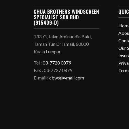
CHUA BROTHERS WINDSCREEN
QUIC
SPECIALIST SDN BHD
(915409-D)
Hom
Abou
133-G, Jalan Aminuddin Baki,
Cont
Taman Tun Dr Ismail, 60000
Our S
Kuala Lumpur.
Insur
Tel :
03-7728 0879
Priva
Fax : 03-7727 0879
Term
E-mail :
cbws@ymail.com