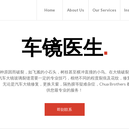
Home
About Us
Our Services
In
车镜医生
.
种原因而破裂，如飞溅的小石头，树枝甚至横冲直撞的小鸟。在大镜破裂
汽车大镜玻璃裂缝需要一定的专业技巧，根绝不同的程度裂痕及花纹，修
无论是汽车大镜修复，更换天窗，隔热膜等疑难杂症，Chua Brother
供您最专业的服务！
即刻联系